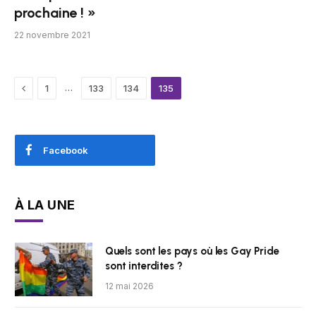
prochaine ! »
22 novembre 2021
Previous
…
1
133
134
135
Facebook
À LA UNE
Quels sont les pays où les Gay Pride
sont interdites ?
12 mai 2026