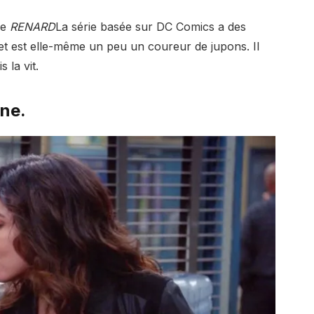
de
RENARD
La série basée sur DC Comics a des
t est elle-même un peu un coureur de jupons. Il
 la vit.
ine.