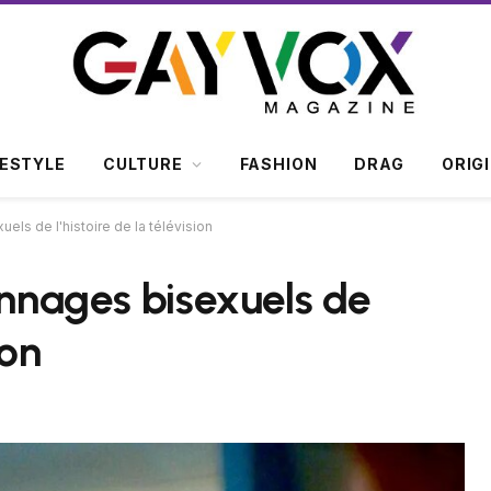
FESTYLE
CULTURE
FASHION
DRAG
ORIG
els de l'histoire de la télévision
onnages bisexuels de
ion