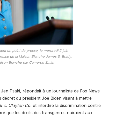
ient un point de presse, le mercredi 2 juin
 presse de la Maison Blanche James S. Brady.
 Maison Blanche par Cameron Smith
 Jen Psaki, répondait à un journaliste de Fox News
du décret du président Joe Biden visant à mettre
k c. Clayton Co.
et interdire la discrimination contre
ré que les droits des transgenres nuiraient aux