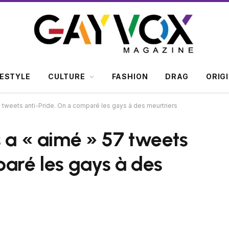
FESTYLE
CULTURE
FASHION
DRAG
ORIG
7 tweets anti-Pride. On a comparé les gays à des meurtriers
s a « aimé » 57 tweets
paré les gays à des