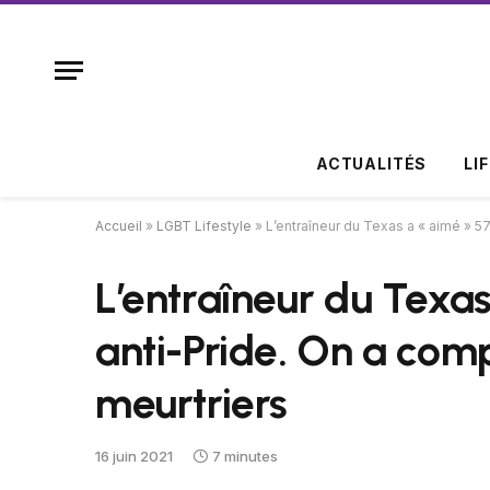
ACTUALITÉS
LI
Accueil
»
LGBT Lifestyle
»
L’entraîneur du Texas a « aimé » 5
L’entraîneur du Texa
anti-Pride. On a com
meurtriers
16 juin 2021
7 minutes