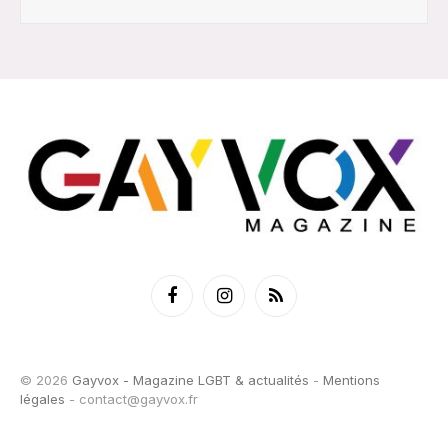
Facebook
Instagram
RSS
© 2026
Gayvox - Magazine LGBT & actualités
-
Mentions
légales
-
contact@gayvox.fr