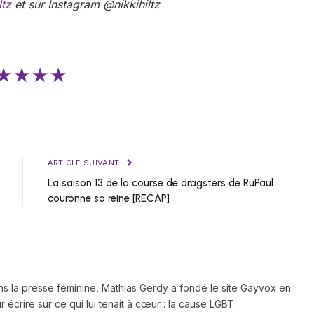
ltz
et sur
Instagram @nikkihiltz
★★★★
ARTICLE SUIVANT
La saison 13 de la course de dragsters de RuPaul
couronne sa reine [RECAP]
ns la presse féminine, Mathias Gerdy a fondé le site Gayvox en
 écrire sur ce qui lui tenait à cœur : la cause LGBT.