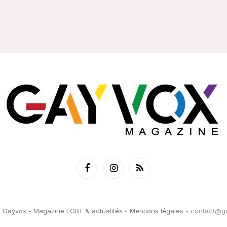
Facebook
Instagram
RSS
6
Gayvox - Magazine LGBT & actualités
-
Mentions légales
-
contact@ga