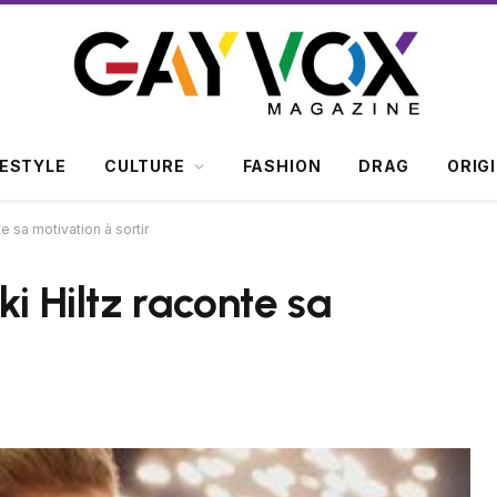
FESTYLE
CULTURE
FASHION
DRAG
ORIG
e sa motivation à sortir
ki Hiltz raconte sa