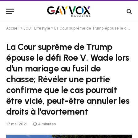
Accueil
»
LGBT Lifestyle
»
La Cour suprême de Trump épouse le défi Roe V. Wade lors d’un mariage au fusil de chasse; Révéler une partie confirme que le cas pourrait être vicié, peut-être annuler les droits à l’avortement
La Cour suprême de Trump
épouse le défi Roe V. Wade lors
d’un mariage au fusil de
chasse; Révéler une partie
confirme que le cas pourrait
être vicié, peut-être annuler les
droits à l’avortement
17 mai 2021
4 minutes