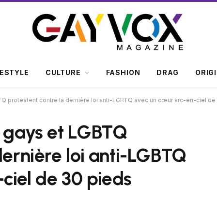
FESTYLE
CULTURE
FASHION
DRAG
ORIG
TQ protestent contre la dernière loi anti-LGBTQ avec un cœur arc-en-ciel de
s gays et LGBTQ
dernière loi anti-LGBTQ
ciel de 30 pieds