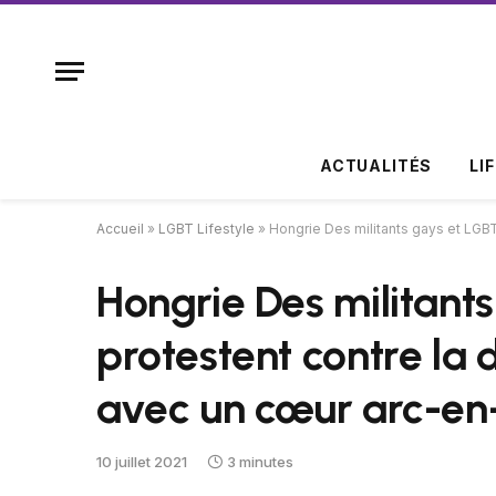
ACTUALITÉS
LI
Accueil
»
LGBT Lifestyle
»
Hongrie Des militants gays et LGB
Hongrie Des militant
protestent contre la 
avec un cœur arc-en-
10 juillet 2021
3 minutes