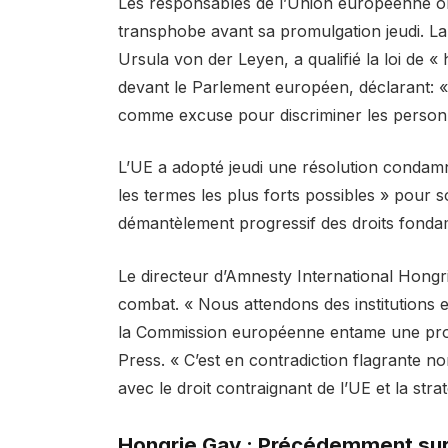
Les responsables de l’Union européenne o
transphobe avant sa promulgation jeudi. La
Ursula von der Leyen, a qualifié la loi de
devant le Parlement européen, déclarant: « C
comme excuse pour discriminer les personne
L’UE a adopté jeudi une résolution condamn
les termes les plus forts possibles » pour 
démantèlement progressif des droits fonda
Le directeur d’Amnesty International Hongrie
combat. « Nous attendons des institutions 
la Commission européenne entame une procéd
Press. « C’est en contradiction flagrante n
avec le droit contraignant de l’UE et la st
Hongrie Gay : Précédemment su