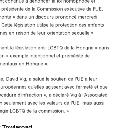
nt continué à dénoncer la loi homophobe et
 présidente de la Commission exécutive de l’UE,
 « honte » dans un discours prononcé mercredi
ette législation utilise la protection des enfants
s en raison de leur orientation sexuelle ».
ant la législation anti-LGBTQ de la Hongrie « dans
son « exemple intentionnel et prémédité de
mentaux en Hongrie ».
, David Vig, a salué le soutien de l’UE à leur
européennes qu’elles agissent avec fermeté et que
ure d’infraction », a déclaré Vig à l’Associated
on seulement avec les valeurs de l’UE, mais aussi
ratégie LGBTQ de la commission. »
r Towleroad