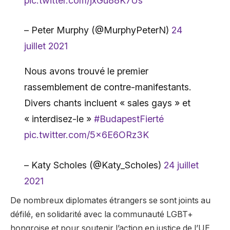
pic.twitter.com/jxGu88K7Us
– Peter Murphy (@MurphyPeterN)
24
juillet 2021
Nous avons trouvé le premier
rassemblement de contre-manifestants.
Divers chants incluent « sales gays » et
« interdisez-le »
#BudapestFierté
pic.twitter.com/5x6E6ORz3K
– Katy Scholes (@Katy_Scholes)
24 juillet
2021
De nombreux diplomates étrangers se sont joints au
défilé, en solidarité avec la communauté LGBT+
hongroise et pour soutenir l’action en justice de l’UE